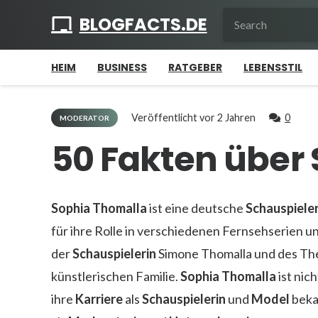
BLOGFACTS.DE
HEIM
BUSINESS
RATGEBER
LEBENSSTIL
Veröffentlicht
vor 2 Jahren
0
MODERATOR
50 Fakten über
Sophia Thomalla
ist eine deutsche
Schauspieler
für ihre Rolle in verschiedenen Fernsehserien un
der
Schauspielerin
Simone Thomalla und des The
künstlerischen Familie.
Sophia Thomalla
ist nich
ihre
Karriere
als
Schauspielerin
und
Model
beka