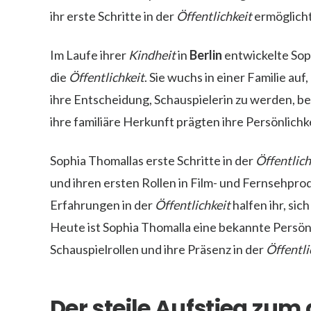
ihr erste Schritte in der
Öffentlichkeit
ermöglich
Im Laufe ihrer
Kindheit
in
Berlin
entwickelte Sop
die
Öffentlichkeit
. Sie wuchs in einer Familie au
ihre Entscheidung, Schauspielerin zu werden, be
ihre familiäre Herkunft prägten ihre Persönlichke
Sophia Thomallas erste Schritte in der
Öffentlich
und ihren ersten Rollen in Film- und Fernsehpro
Erfahrungen in der
Öffentlichkeit
halfen ihr, sic
Heute ist Sophia Thomalla eine bekannte Persönl
Schauspielrollen und ihre Präsenz in der
Öffentli
Der steile Aufstieg zu