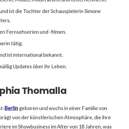
und ist die Tochter der Schauspielerin Simone
ters.
enen Fernsehserien und -filmen.
erin tätig.
und ist international bekannt.
lmäßig Updates über ihr Leben.
ophia Thomalla
t-
Berlin
geboren und wuchs in einer Familie von
rägt von der künstlerischen Atmosphäre, die ihre
riere im Showbusiness im Alter von 18 Jahren, was