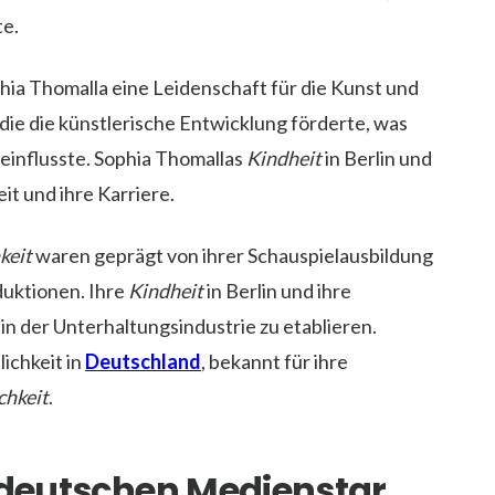
te.
hia Thomalla eine Leidenschaft für die Kunst und
f, die die künstlerische Entwicklung förderte, was
einflusste. Sophia Thomallas
Kindheit
in Berlin und
it und ihre Karriere.
keit
waren geprägt von ihrer Schauspielausbildung
duktionen. Ihre
Kindheit
in Berlin und ihre
h in der Unterhaltungsindustrie zu etablieren.
ichkeit in
Deutschland
, bekannt für ihre
chkeit
.
m deutschen Medienstar