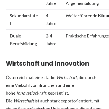
Jahre
Allgemeinbildung
Sekundarstufe
4
Weiterführende
Bildu
I
Jahre
Duale
2-4
Praktische Erfahrung
Berufsbildung
Jahre
Wirtschaft und Innovation
Österreich hat eine starke
Wirtschaft
, die durch
eine Vielzahl von Branchen und eine
hohe
Innovation
kraft geprägt ist.
Die
Wirtschaft
ist auch stark exportorientiert, mit
vielen österreichischen Unternehmen, die auf dem