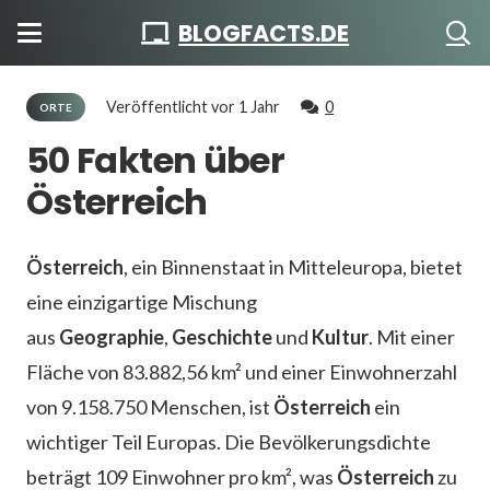
BLOGFACTS.DE
Veröffentlicht
vor 1 Jahr
0
ORTE
50 Fakten über
Österreich
Österreich
, ein Binnenstaat in Mitteleuropa, bietet
eine einzigartige Mischung
aus
Geographie
,
Geschichte
und
Kultur
. Mit einer
Fläche von 83.882,56 km² und einer Einwohnerzahl
von 9.158.750 Menschen, ist
Österreich
ein
wichtiger Teil Europas. Die Bevölkerungsdichte
beträgt 109 Einwohner pro km², was
Österreich
zu