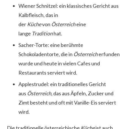
Wiener Schnitzel: ein klassisches Gericht aus
Kalbfleisch, das in
der
Küche
von
Österreich
eine
lange
Tradition
hat.
Sacher-Torte: eine berühmte
Schokoladentorte, die in
Österreich
erfunden
wurde und heute in vielen Cafes und
Restaurants serviert wird.
Applestrudel: ein traditionelles Gericht
aus
Österreich
, das aus Äpfeln, Zucker und
Zimt besteht und oft mit Vanille-Eis serviert
wird.
Die traditionelle österreichische
Küche
ist auch