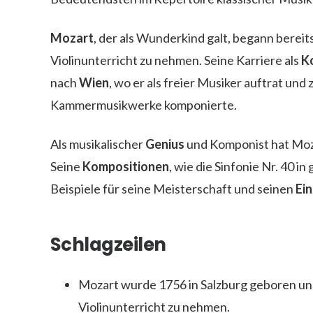
Mozart
, der als Wunderkind galt, begann bereit
Violinunterricht zu nehmen. Seine Karriere als
K
nach
Wien
, wo er als freier Musiker auftrat und 
Kammermusikwerke komponierte.
Als musikalischer
Genius
und Komponist hat Moz
Seine
Kompositionen
, wie die Sinfonie Nr. 40 i
Beispiele für seine Meisterschaft und seinen
Ein
Schlagzeilen
Mozart wurde 1756 in Salzburg geboren und
Violinunterricht zu nehmen.