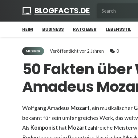
BLOGFACTS.DE
HEIM
BUSINESS
RATGEBER
LEBENSSTIL
Veröffentlicht
vor 2 Jahren
0
MUSIKER
50 Fakten über
Amadeus Moza
Wolfgang Amadeus
Mozart
, ein musikalischer
G
bekannt für sein umfangreiches Werk, das weltw
Als
Komponist
hat
Mozart
zahlreiche Meisterwe
Bedeutendsten im Repertoire klassischer Musik