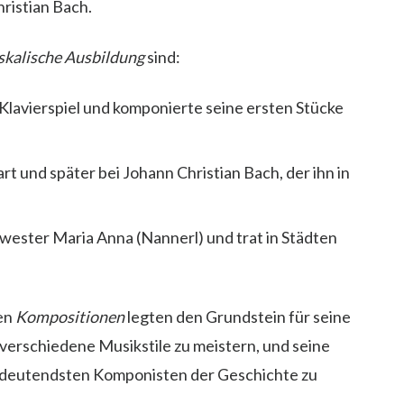
ristian Bach.
kalische Ausbildung
sind:
 Klavierspiel und komponierte seine ersten Stücke
t und später bei Johann Christian Bach, der ihn in
wester Maria Anna (Nannerl) und trat in Städten
en
Kompositionen
legten den Grundstein für seine
 verschiedene Musikstile zu meistern, und seine
 bedeutendsten Komponisten der Geschichte zu