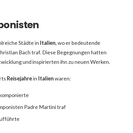
ponisten
lreiche Städte in
Italien
, wo er bedeutende
hristian Bach traf. Diese Begegnungen hatten
twicklung und inspirierten ihn zu neuen Werken.
rts
Reisejahre
in
Italien
waren:
komponierte
mponisten Padre Martini traf
ufführte