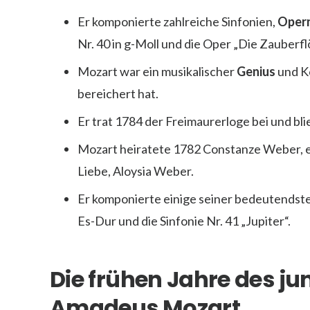
Er komponierte zahlreiche Sinfonien,
Oper
Nr. 40 in g-Moll und die Oper „Die Zauberfl
Mozart war ein musikalischer
Genius
und K
bereichert hat.
Er trat 1784 der Freimaurerloge bei und bli
Mozart heiratete 1782 Constanze Weber, e
Liebe, Aloysia Weber.
Er komponierte einige seiner bedeutendst
Es-Dur und die Sinfonie Nr. 41 „Jupiter“.
Die frühen Jahre des j
Amadeus Mozart