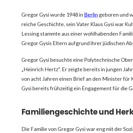
Gregor Gysi wurde 1948 in
Berlin
geboren und wuc
reiche Geschichte, sein Vater Klaus Gysi war Kul
Lessing stammte aus einer wohlhabenden Familie
Gregor Gysis Eltern aufgrund ihrer jüdischen A
Gregor Gysi besuchte eine Polytechnische Ober
„Heinrich Hertz“. Er zeigte bereits in jungen Jah
von acht Jahren einen Brief an den Minister für K
Gysi bereits frühzeitig ein Engagement für die Ge
Familiengeschichte und Her
Die Familie von Gregor Gysi war eng mit der Soz