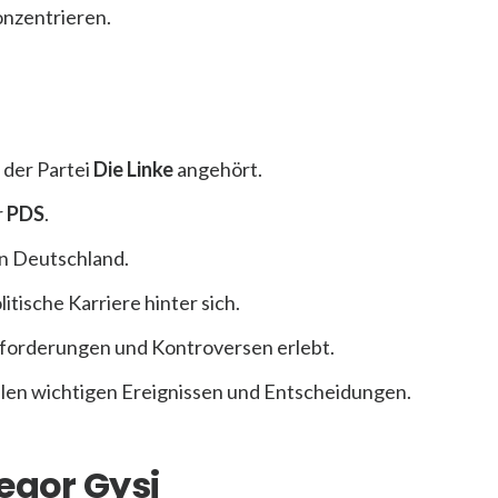
onzentrieren.
r der Partei
Die Linke
angehört.
r
PDS
.
 in Deutschland.
itische Karriere hinter sich.
ausforderungen und Kontroversen erlebt.
vielen wichtigen Ereignissen und Entscheidungen.
egor Gysi