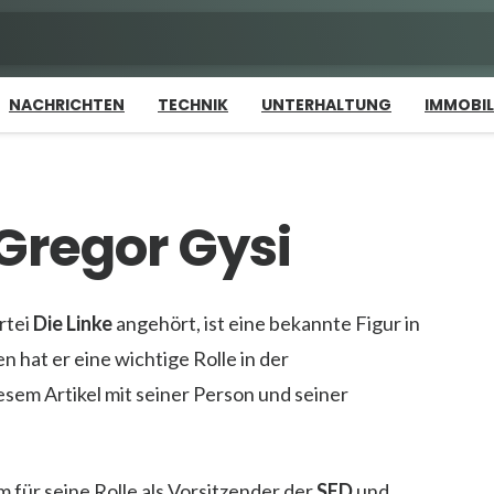
NACHRICHTEN
TECHNIK
UNTERHALTUNG
IMMOBIL
Gregor Gysi
rtei
Die Linke
angehört, ist eine bekannte Figur in
en hat er eine wichtige Rolle in der
esem Artikel mit seiner Person und seiner
em für seine Rolle als Vorsitzender der
SED
und