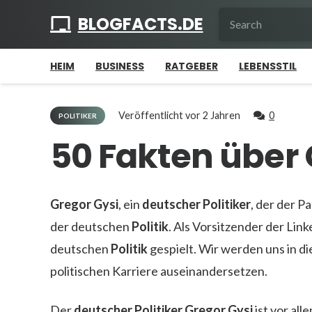
BLOGFACTS.DE
HEIM
BUSINESS
RATGEBER
LEBENSSTIL
Veröffentlicht
vor 2 Jahren
0
POLITIKER
50 Fakten über 
Gregor Gysi
, ein
deutscher Politiker
, der der Pa
der deutschen
Politik
. Als Vorsitzender der Link
deutschen
Politik
gespielt. Wir werden uns in di
politischen Karriere auseinandersetzen.
Der
deutscher Politiker
Gregor Gysi
ist vor all