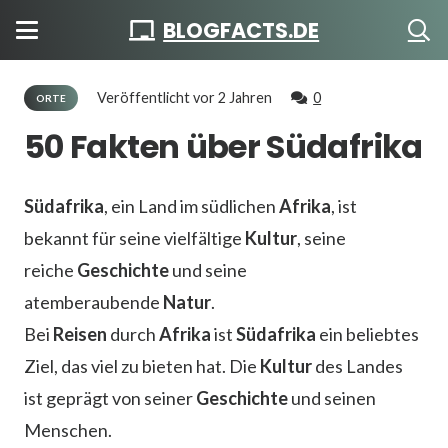
BLOGFACTS.DE
Veröffentlicht
vor 2 Jahren
0
ORTE
50 Fakten über Südafrika
Südafrika
, ein Land im südlichen
Afrika
, ist
bekannt für seine vielfältige
Kultur
, seine
reiche
Geschichte
und seine
atemberaubende
Natur
.
Bei
Reisen
durch
Afrika
ist
Südafrika
ein beliebtes
Ziel, das viel zu bieten hat. Die
Kultur
des Landes
ist geprägt von seiner
Geschichte
und seinen
Menschen.