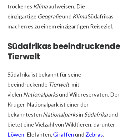
trockenes
Klima
aufweisen. Die
einzigartige
Geografie
und
Klima
Südafrikas
machen es zu einem einzigartigen Reiseziel.
Südafrikas beeindruckende
Tierwelt
Südafrika ist bekannt für seine
beeindruckende
Tierwelt
, mit
vielen
Nationalparks
und Wildreservaten. Der
Kruger-Nationalpark ist einer der
bekanntesten
Nationalparks
in
Südafrika
und
bietet eine Vielzahl von Wildtieren, darunter
Löwen
, Elefanten,
Giraffen
und
Zebras
.