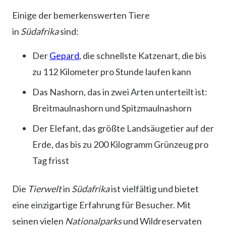
Einige der bemerkenswerten Tiere
in
Südafrika
sind:
Der
Gepard
, die schnellste Katzenart, die bis
zu 112 Kilometer pro Stunde laufen kann
Das Nashorn, das in zwei Arten unterteilt ist:
Breitmaulnashorn und Spitzmaulnashorn
Der Elefant, das größte Landsäugetier auf der
Erde, das bis zu 200 Kilogramm Grünzeug pro
Tag frisst
Die
Tierwelt
in
Südafrika
ist vielfältig und bietet
eine einzigartige Erfahrung für Besucher. Mit
seinen vielen
Nationalparks
und Wildreservaten