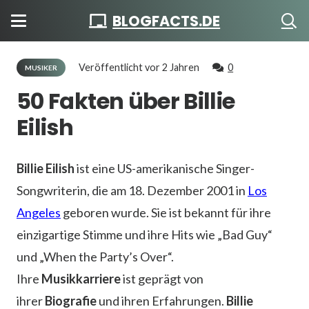
BLOGFACTS.DE
Veröffentlicht
vor 2 Jahren
0
MUSIKER
50 Fakten über Billie
Eilish
Billie Eilish
ist eine US-amerikanische Singer-
Songwriterin, die am 18. Dezember 2001 in
Los
Angeles
geboren wurde. Sie ist bekannt für ihre
einzigartige Stimme und ihre Hits wie „Bad Guy“
und „When the Party’s Over“.
Ihre
Musikkarriere
ist geprägt von
ihrer
Biografie
und ihren Erfahrungen.
Billie