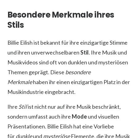
Besondere Merkmale ihres
Stils
Billie Eilish ist bekannt für ihre einzigartige Stimme
und ihren unverwechselbaren
Stil
. Ihre Musik und
Musikvideos sind oft von dunklen und mysteriösen
Themen geprägt. Diese
besondere
Merkmale
haben ihr einen einzigartigen Platz in der
Musikindustrie eingebracht.
Ihre
Stil
ist nicht nur auf ihre Musik beschränkt,
sondern umfasst auch ihre
Mode
und visuellen
Präsentationen. Billie Eilish hat eine Vorliebe
für
dunkle
und
mysteriöse
Elemente, die ihre Musik