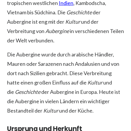
tropischen westlichen
Indien
, Kambodscha,
Vietnam bis Südchina. Die
Geschichte
der
Aubergine ist eng mit der
Kultur
und der
Verbreitung von
Aubergine
in verschiedenen Teilen
der Welt verbunden.
Die Aubergine wurde durch arabische Händler,
Mauren oder Sarazenen nach Andalusien und von
dort nach Sizilien gebracht. Diese Verbreitung
hatte einen großen Einfluss auf die
Kultur
und
die
Geschichte
der Aubergine in Europa. Heute ist
die Aubergine in vielen Ländern ein wichtiger
Bestandteil der
Kultur
und der Küche.
Ursprung und Herkunft