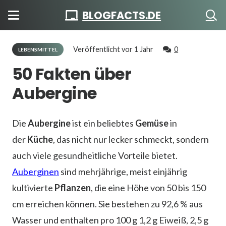
BLOGFACTS.DE
Veröffentlicht
vor 1 Jahr
0
LEBENSMITTEL
50 Fakten über
Aubergine
Die
Aubergine
ist ein beliebtes
Gemüse
in
der
Küche
, das nicht nur lecker schmeckt, sondern
auch viele gesundheitliche Vorteile bietet.
Auberginen
sind mehrjährige, meist einjährig
kultivierte
Pflanzen
, die eine Höhe von 50 bis 150
cm erreichen können. Sie bestehen zu 92,6 % aus
Wasser und enthalten pro 100 g 1,2 g Eiweiß, 2,5 g