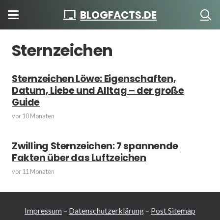
BLOGFACTS.DE
Sternzeichen
Sternzeichen Löwe: Eigenschaften,
Datum, Liebe und Alltag – der große
Guide
vor 10 Monaten
Zwilling Sternzeichen: 7 spannende
Fakten über das Luftzeichen
vor 11 Monaten
Impressum
–
Datenschutzerklärung
–
Post Sitemap